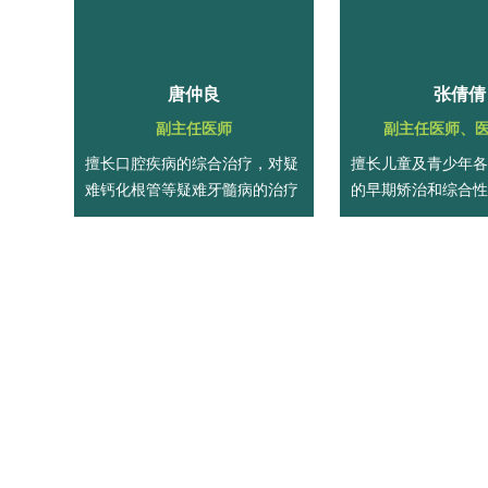
唐仲良
张倩倩
副主任医师
副主任医师、
擅长口腔疾病的综合治疗，对疑
擅长儿童及青少年各
难钙化根管等疑难牙髓病的治疗
的早期矫治和综合性
和牙体，牙列缺损的修复治疗有
各类复杂错合畸形的
丰富经验。
治疗；熟练运用自锁
植体支抗、隐形矫治