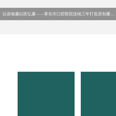
以齿喻廉以医弘廉——青岛市口腔医院连续三年打造原创廉洁微动漫，让廉政教育“入脑入心"