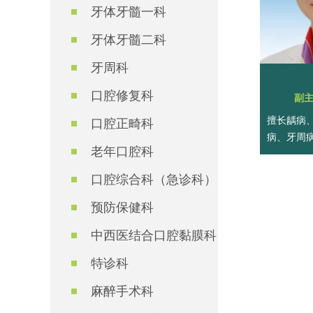
牙体牙髓一科
牙体牙髓二科
牙周科
口腔修复科
副
擅长龋病
口腔正畸科
病、牙周
老年口腔科
口腔综合科（急诊科）
预防保健科
中西医结合口腔黏膜科
特诊科
麻醉手术科